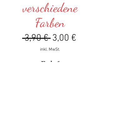
verschiedene
Farben
Standardpreis
Sale-
 3,90 € 
3,00 €
Preis
inkl. MwSt.
Farbe
*
Anzahl
*
In den Warenkorb