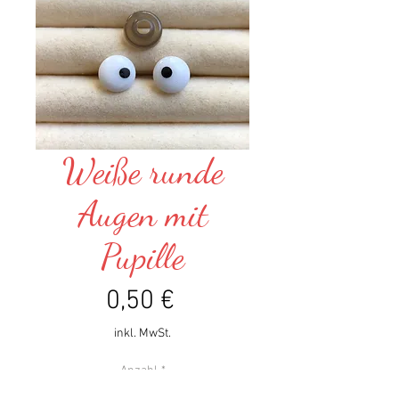
Weiße runde
Augen mit
Pupille
Preis
0,50 €
inkl. MwSt.
Anzahl
*