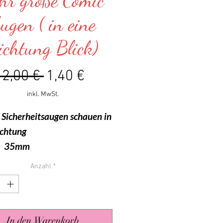
hr große Comic
ugen ( in eine
ichtung Blick)
Standardpreis
Sale-
 2,00 € 
1,40 €
Preis
inkl. MwSt.
 Sicherheitsaugen schauen in
ichtung
: 35mm
Anzahl
*
In den Warenkorb