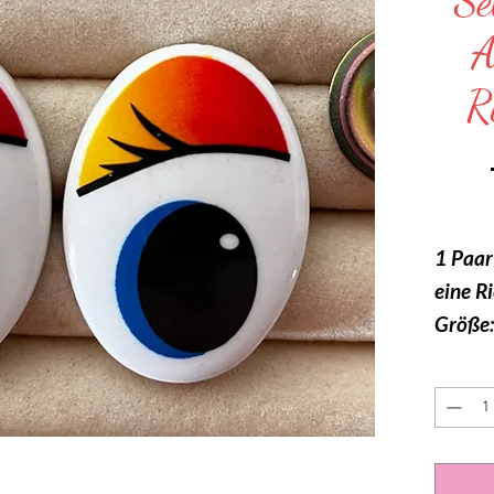
Se
A
R
1 Paar
eine R
Größe