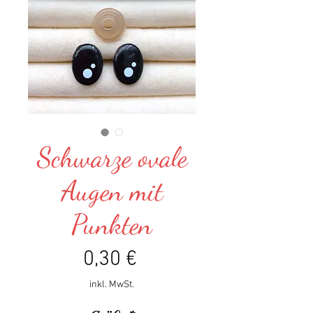
Schwarze ovale
Augen mit
Punkten
Preis
0,30 €
inkl. MwSt.