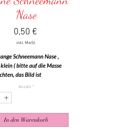
ine Schneemann
Nase
Preis
0,50 €
inkl. MwSt.
range Schneemann Nase ,
 klein ( bitte auf die Masse
hten, das Bild ist
ssert ) - 17mm
Anzahl
*
se hat keine Befestigung, nur
fkleben auf Heißkleber.
In den Warenkorb