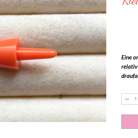
Kle
Eine o
relativ
draufac
vergrö
Die Na
zum Au