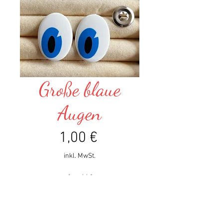
Große blaue
Augen
Preis
1,00 €
inkl. MwSt.
Anzahl
*