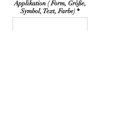
Applikation ( Form, Größe,
Symbol, Text, Farbe)
*
0/500
Anzahl
*
In den Warenkorb
- Die Applikation wird auf Filz
gestickt.
- Farbe des Filzes und der
Garne sind frei wählbar, ebenso
die Größe der Applikation und