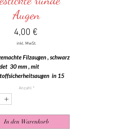
estickte runde
Augen
Preis
4,00 €
inkl. MwSt.
gemachte Filzaugen , schwarz
det 30 mm , mit
toffsicherheitsaugen in 15
d 10 mm
Anzahl
*
In den Warenkorb