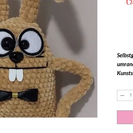
G
Selbst
umran
Kunsts
mm un