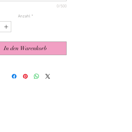
reisförmig
0/500
herzförmig
Anzahl
*
exagonförmig
 : Die Applikationen in der
 sind nur Beispiele!
In den Warenkorb
agen und/oder dem Austausch
r Angaben nutze bitte die
on im Kontaktbutton unten.