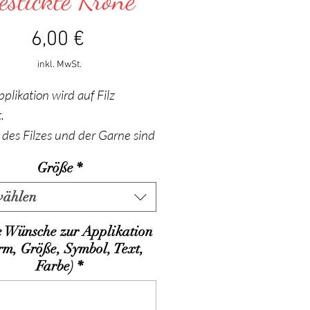
estickte Krone
Preis
6,00 €
inkl. MwSt.
pplikation wird auf Filz
.
 des Filzes und der Garne sind
hlbar, ebenso die Größe der
Größe
*
ation und des Textes (Name,
 Symbol) ; bei sehr langen
wählen
kann die Applikation um
 Wünsche zur Applikation
 Millimeter größer werden.
rm, Größe, Symbol, Text,
ge Formen und Symbole sind
Farbe)
*
 bestimmten Grössen möglich.
iche Formen : - ovalförmig