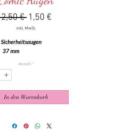
Comic Augen
Standardpreis
Sale-
 2,50 € 
1,50 €
Preis
inkl. MwSt.
 Sicherheitsaugen
: 37 mm
Anzahl
*
In den Warenkorb