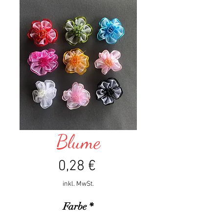
Blume
Preis
0,28 €
inkl. MwSt.
Farbe
*